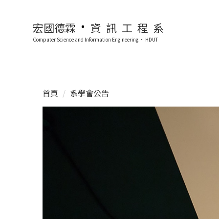
跳
到
宏國德霖
資訊工程系
主
Computer Science and lnformation Engineering · HDUT
要
內
容
區
首頁
系學會公告