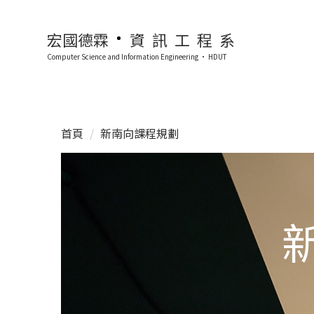
跳
到
宏國德霖
資訊工程系
主
Computer Science and lnformation Engineering · HDUT
要
內
容
區
首頁
新南向課程規劃