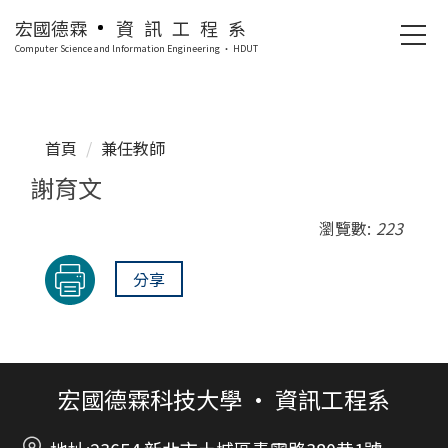
跳
宏國德霖
資訊工程系
到
Computer Science and lnformation Engineering · HDUT
主
要
內
容
首頁
兼任教師
區
謝育文
瀏覽數:
223
分享
宏國德霖科技大學 • 資訊工程系