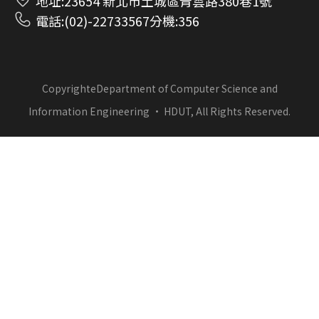
地址:23654 新北市土城區青雲路380巷1號
電話:(02)-22733567分機:356
CopyrighteDepartment of Computer Science and
Information Engineering · HDUT, All Rights Reserved.