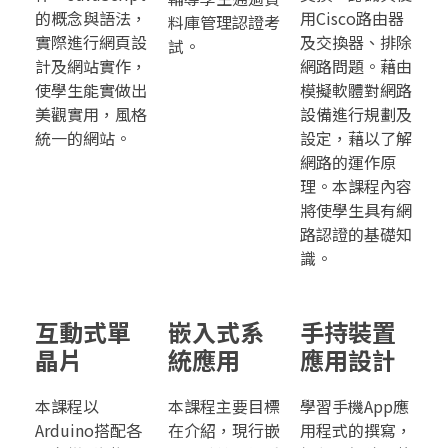
的概念與語法，
用Cisco路由器
料庫管理認證考
實際進行網頁設
及交換器、排除
試。
計及網站實作，
網路問題。藉由
使學生能實做出
模擬軟體對網路
美觀實用，風格
設備進行規劃及
統一的網站。
設定，藉以了解
網路的運作原
理。本課程內容
將使學生具有網
路認證的基礎知
識。
互動式單
嵌入式系
手持裝置
晶片
統應用
應用設計
本課程以
本課程主要目標
學習手機App應
Arduino搭配各
在介紹，現行嵌
用程式的撰寫，