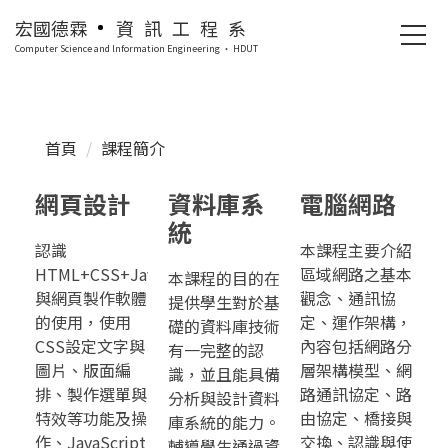
跳
宏國德霖
資訊工程系
到
Computer Science and lnformation Engineering · HDUT
主
要
內
容
首頁
課程簡介
區
網頁設計
資料庫系
電腦網路
統
認識
本課程主要介紹
HTML+CSS+JavaScript
區域網路之基本
本課程的目的在
與網頁製作軟體
觀念、通訊協
提供學生對於基
的使用，使用
定、運作架構，
礎的資料庫技術
CSS設定文字與
內容包括網路分
有一完整的認
圖片、版面編
層架構模型、網
識，並且能具備
排、製作選單與
路通訊協定、路
分析與設計資料
特效等功能及操
由協定、橋接與
庫系統的能力。
作、JavaScript
交換、認識與使
輔導學生通過資