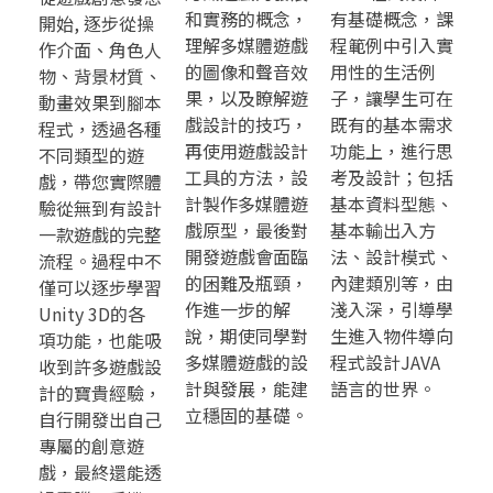
和實務的概念，
有基礎概念，課
開始, 逐步從操
理解多媒體遊戲
程範例中引入實
作介面、角色人
的圖像和聲音效
用性的生活例
物、背景材質、
果，以及瞭解遊
子，讓學生可在
動畫效果到腳本
戲設計的技巧，
既有的基本需求
程式，透過各種
再使用遊戲設計
功能上，進行思
不同類型的遊
工具的方法，設
考及設計；包括
戲，帶您實際體
計製作多媒體遊
基本資料型態、
驗從無到有設計
戲原型，最後對
基本輸出入方
一款遊戲的完整
開發遊戲會面臨
法、設計模式、
流程。過程中不
的困難及瓶頸，
內建類別等，由
僅可以逐步學習
作進一步的解
淺入深，引導學
Unity 3D的各
說，期使同學對
生進入物件導向
項功能，也能吸
多媒體遊戲的設
程式設計JAVA
收到許多遊戲設
計與發展，能建
語言的世界。
計的寶貴經驗，
立穩固的基礎。
自行開發出自己
專屬的創意遊
戲，最終還能透