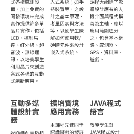
式各樣感測設
入式系統；如手
課程大綱除了軟
備，加上免費的
持裝置等，之設
體設計應有的人
開發環境來完成
計之基本原理、
機介面與程式撰
實作提供許多單
考量因素與方法
寫為主軸，應以
晶片實作，包括
等，以使學生瞭
應用範圍區分
LCD、控制馬
解如何使用軟/
之，包含基本網
達、紅外線、超
硬體元件來設計
路、感測器、
音波、無線通
嵌入式系統。
GPS、資料庫、
訊，以培養學生
遊戲。
利用晶片來創造
各式各樣的互動
式創新應用。
互動多媒
擴增實境
JAVA程式
體設計實
應用實務
語言
務
本課程先使同學
教導學生對
認識遊戲的發展
JAVA程式設計
從遊戲創意發想